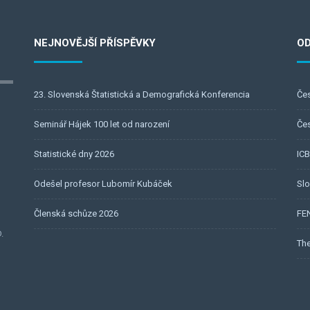
NEJNOVĚJŠÍ PŘÍSPĚVKY
O
23. Slovenská Štatistická a Demografická Konferencia
Čes
Seminář Hájek 100 let od narození
Če
Statistické dny 2026
IC
Odešel profesor Lubomír Kubáček
Slo
Členská schůze 2026
FE
.
The