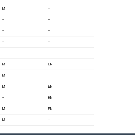
M
–
–
–
–
–
–
–
–
–
M
EN
M
–
M
EN
–
EN
M
EN
M
–