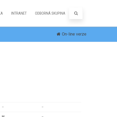
KA
INTRANET
ODBORNÁ SKUPINA
On-line verze
–
–
M
–