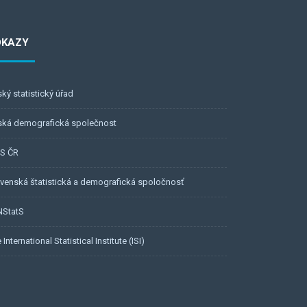
DKAZY
ký statistický úřad
ská demografická společnost
BS ČR
venská štatistická a demografická spoločnosť
NStatS
 International Statistical Institute (ISI)