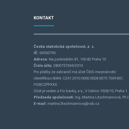
KONTAKT
Česká statistická společnost, z. s.
IČ:
00550795
Adresa:
Na padesátém 81, 100 82 Praha 10
Číslo účtu
: 2800757369/2010
Pro platby ze zahraničí má účet ČStS mezinárodní
identifikaci IBAN: CZ41 2010 0000 0028 0075 7369 BIC:
FIOBCZPPXXX.
Účet je veden u Fio banky, a.s., V Celnici 1028/10, Praha 1.
Předseda společnosti:
Ing. Martina Litschmannová, Ph.D
E-mail:
martina.litschmannova@vsb.cz