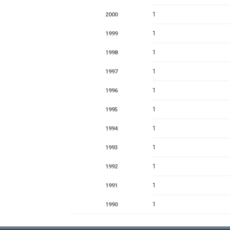
1
2000
1
1999
1
1998
1
1997
1
1996
1
1995
1
1994
1
1993
1
1992
1
1991
1
1990