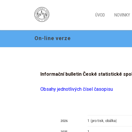
ÚVOD
NOVINKY
On-line verze
Informační bulletin České statistické spo
Obsahy jednotlivých čísel časopisu
1
(
pro tisk
,
obálka
)
2026
1
2025