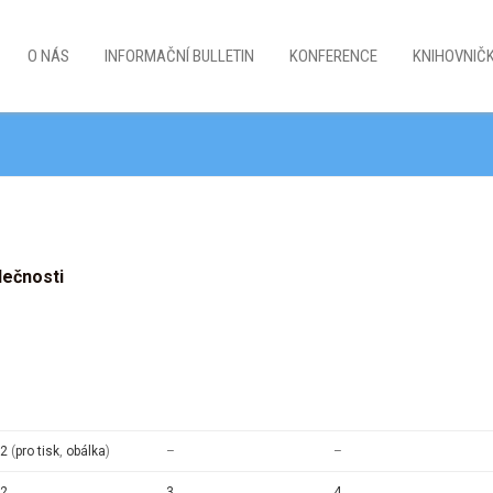
O NÁS
INFORMAČNÍ BULLETIN
KONFERENCE
KNIHOVNIČ
lečnosti
2
(
pro tisk
,
obálka
)
–
–
2
3
4