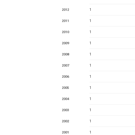
1
2012
1
2011
1
2010
1
2009
1
2008
1
2007
1
2006
1
2005
1
2004
1
2003
1
2002
1
2001