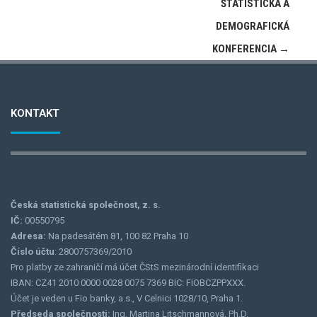
ŠTATISTICKÁ A
DEMOGRAFICKÁ
KONFERENCIA
→
KONTAKT
Česká statistická společnost, z. s.
IČ:
00550795
Adresa:
Na padesátém 81, 100 82 Praha 10
Číslo účtu
: 2800757369/2010
Pro platby ze zahraničí má účet ČStS mezinárodní identifikaci
IBAN: CZ41 2010 0000 0028 0075 7369 BIC: FIOBCZPPXXX.
Účet je veden u Fio banky, a.s., V Celnici 1028/10, Praha 1.
Předseda společnosti:
Ing. Martina Litschmannová, Ph.D.