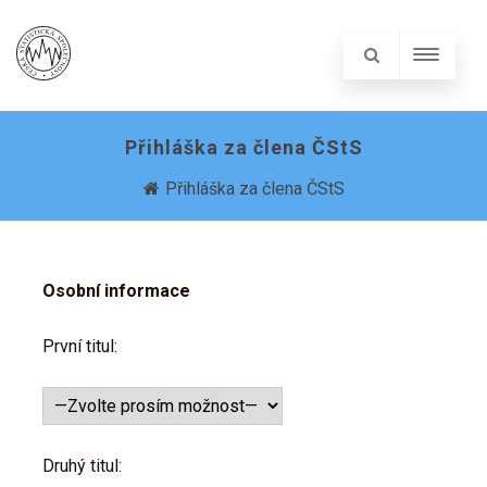
Přihláška za člena ČStS
Přihláška za člena ČStS
Osobní informace
První titul:
Druhý titul: