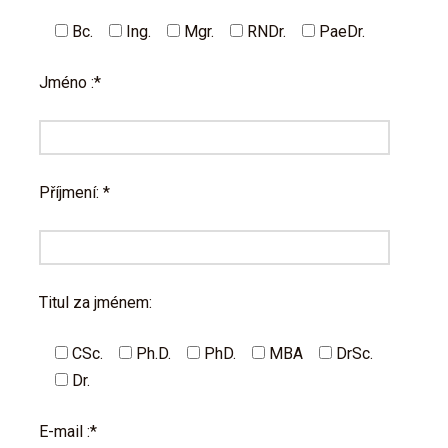
Bc.
Ing.
Mgr.
RNDr.
PaeDr.
Jméno :*
Příjmení: *
Titul za jménem:
CSc.
Ph.D.
PhD.
MBA
DrSc.
Dr.
E-mail :*