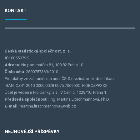
KONTAKT
Česká statistická společnost, z. s.
IČ:
00550795
Adresa:
Na padesátém 81, 100 82 Praha 10
Číslo účtu
: 2800757369/2010
Pro platby ze zahraničí má účet ČStS mezinárodní identifikaci
IBAN: CZ41 2010 0000 0028 0075 7369 BIC: FIOBCZPPXXX.
Účet je veden u Fio banky, a.s., V Celnici 1028/10, Praha 1.
Předseda společnosti:
Ing. Martina Litschmannová, Ph.D.
E-mail:
martina.litschmannova@vsb.cz
NEJNOVĚJŠÍ PŘÍSPĚVKY