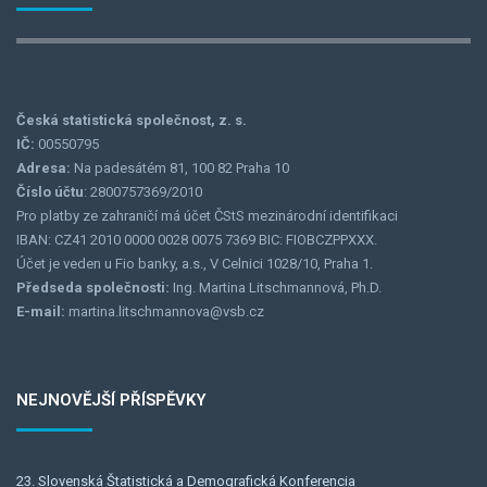
Česká statistická společnost, z. s.
IČ:
00550795
Adresa:
Na padesátém 81, 100 82 Praha 10
Číslo účtu
: 2800757369/2010
Pro platby ze zahraničí má účet ČStS mezinárodní identifikaci
IBAN: CZ41 2010 0000 0028 0075 7369 BIC: FIOBCZPPXXX.
Účet je veden u Fio banky, a.s., V Celnici 1028/10, Praha 1.
Předseda společnosti:
Ing. Martina Litschmannová, Ph.D.
E-mail:
martina.litschmannova@vsb.cz
NEJNOVĚJŠÍ PŘÍSPĚVKY
23. Slovenská Štatistická a Demografická Konferencia