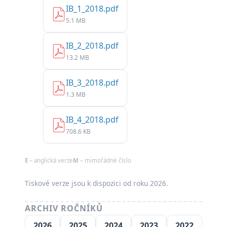
IB_1_2018.pdf
5.1 MB
IB_2_2018.pdf
13.2 MB
IB_3_2018.pdf
1.3 MB
IB_4_2018.pdf
708.6 KB
E
– anglická verze
M
– mimořádné číslo
Tiskové verze jsou k dispozici od roku 2026.
ARCHIV ROČNÍKŮ
2026
2025
2024
2023
2022