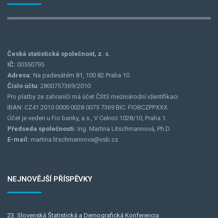
Česká statistická společnost, z. s.
IČ:
00550795
Adresa:
Na padesátém 81, 100 82 Praha 10
Číslo účtu
: 2800757369/2010
Pro platby ze zahraničí má účet ČStS mezinárodní identifikaci
IBAN: CZ41 2010 0000 0028 0075 7369 BIC: FIOBCZPPXXX.
Účet je veden u Fio banky, a.s., V Celnici 1028/10, Praha 1.
Předseda společnosti:
Ing. Martina Litschmannová, Ph.D.
E-mail:
martina.litschmannova@vsb.cz
NEJNOVĚJŠÍ PŘÍSPĚVKY
23. Slovenská Štatistická a Demografická Konferencia