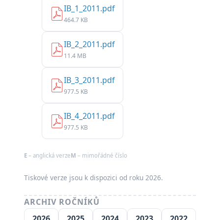
IB_1_2011.pdf
464.7 KB
IB_2_2011.pdf
11.4 MB
IB_3_2011.pdf
977.5 KB
IB_4_2011.pdf
977.5 KB
E
– anglická verze
M
– mimořádné číslo
Tiskové verze jsou k dispozici od roku 2026.
ARCHIV ROČNÍKŮ
2026
2025
2024
2023
2022