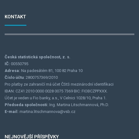
KONTAKT
Česká statistická společnost, z. s.
IČ:
00550795
Adresa:
Na padesátém 81, 100 82 Praha 10
Číslo účtu
: 2800757369/2010
Pro platby ze zahraničí má účet ČStS mezinárodní identifikaci
IBAN: CZ41 2010 0000 0028 0075 7369 BIC: FIOBCZPPXXX.
Účet je veden u Fio banky, a.s., V Celnici 1028/10, Praha 1.
Předseda společnosti:
Ing. Martina Litschmannová, Ph.D.
E-mail:
martina.litschmannova@vsb.cz
NEJNOVĚJŠÍ PŘÍSPĚVKY