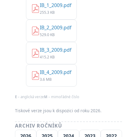
IB_1_2009.pdf
255.3 KB
IB_2_2009.pdf
529.0 KB
IB_3_2009.pdf
415.2 KB
IB_4_2009.pdf
3.6 MB
E
– anglická verze
M
– mimořádné číslo
Tiskové verze jsou k dispozici od roku 2026.
ARCHIV ROČNÍKŮ
2026
2025
2024
2023
2022