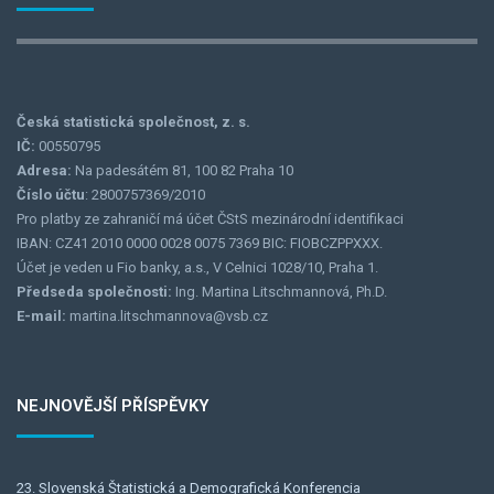
Česká statistická společnost, z. s.
IČ:
00550795
Adresa:
Na padesátém 81, 100 82 Praha 10
Číslo účtu
: 2800757369/2010
Pro platby ze zahraničí má účet ČStS mezinárodní identifikaci
IBAN: CZ41 2010 0000 0028 0075 7369 BIC: FIOBCZPPXXX.
Účet je veden u Fio banky, a.s., V Celnici 1028/10, Praha 1.
Předseda společnosti:
Ing. Martina Litschmannová, Ph.D.
E-mail:
martina.litschmannova@vsb.cz
NEJNOVĚJŠÍ PŘÍSPĚVKY
23. Slovenská Štatistická a Demografická Konferencia