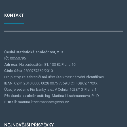
KONTAKT
Česká statistická společnost, z. s.
IČ:
00550795
Adresa:
Na padesátém 81, 100 82 Praha 10
Číslo účtu
: 2800757369/2010
Pro platby ze zahraničí má účet ČStS mezinárodní identifikaci
IBAN: CZ41 2010 0000 0028 0075 7369 BIC: FIOBCZPPXXX.
Účet je veden u Fio banky, a.s., V Celnici 1028/10, Praha 1.
Předseda společnosti:
Ing. Martina Litschmannová, Ph.D.
E-mail:
martina.litschmannova@vsb.cz
NEJNOVĚJŠÍ PŘÍSPĚVKY