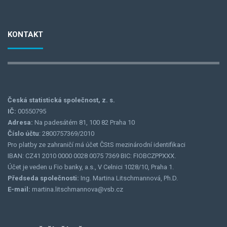
KONTAKT
Česká statistická společnost, z. s.
IČ:
00550795
Adresa:
Na padesátém 81, 100 82 Praha 10
Číslo účtu
: 2800757369/2010
Pro platby ze zahraničí má účet ČStS mezinárodní identifikaci
IBAN: CZ41 2010 0000 0028 0075 7369 BIC: FIOBCZPPXXX.
Účet je veden u Fio banky, a.s., V Celnici 1028/10, Praha 1.
Předseda společnosti:
Ing. Martina Litschmannová, Ph.D.
E-mail:
martina.litschmannova@vsb.cz