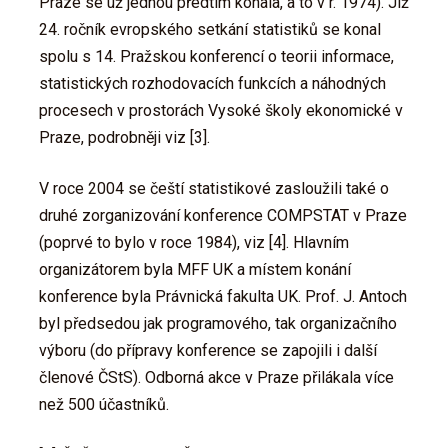
Praze se už jednou předtím konala, a to v r. 1974). Již
24. ročník evropského setkání statistiků se konal
spolu s 14. Pražskou konferencí o teorii informace,
statistických rozhodovacích funkcích a náhodných
procesech v prostorách Vysoké školy ekonomické v
Praze, podrobněji viz [3].
V roce 2004 se čeští statistikové zasloužili také o
druhé zorganizování konference COMPSTAT v Praze
(poprvé to bylo v roce 1984), viz [4]. Hlavním
organizátorem byla MFF UK a místem konání
konference byla Právnická fakulta UK. Prof. J. Antoch
byl předsedou jak programového, tak organizačního
výboru (do přípravy konference se zapojili i další
členové ČStS). Odborná akce v Praze přilákala více
než 500 účastníků.