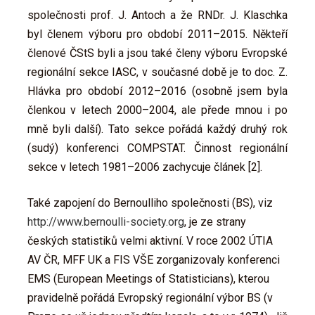
společnosti prof. J. Antoch a že RNDr. J. Klaschka
byl členem výboru pro období 2011–2015. Někteří
členové ČStS byli a jsou také členy výboru Evropské
regionální sekce IASC, v současné době je to doc. Z.
Hlávka pro období 2012–2016 (osobně jsem byla
členkou v letech 2000–2004, ale přede mnou i po
mně byli další). Tato sekce pořádá každý druhý rok
(sudý) konferenci COMPSTAT. Činnost regionální
sekce v letech 1981–2006 zachycuje článek [2].
Také zapojení do Bernoulliho společnosti (BS), viz
http://www.bernoulli-society.org
, je ze strany
českých statistiků velmi aktivní. V roce 2002 ÚTIA
AV ČR, MFF UK a FIS VŠE zorganizovaly konferenci
EMS (European Meetings of Statisticians), kterou
pravidelně pořádá Evropský regionální výbor BS (v