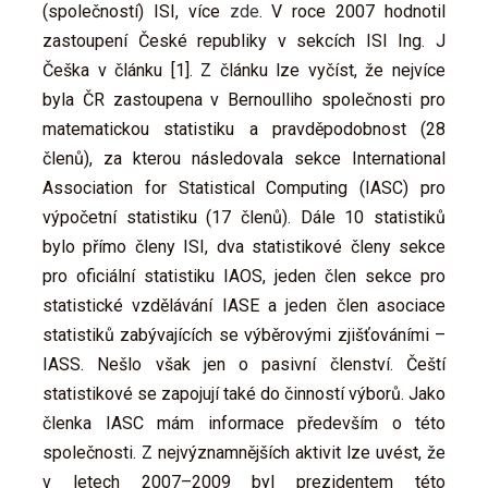
(společností) ISI, více
zde
. V roce 2007 hodnotil
zastoupení České republiky v sekcích ISI Ing. J
Češka v článku [1]. Z článku lze vyčíst, že nejvíce
byla ČR zastoupena v Bernoulliho společnosti pro
matematickou statistiku a pravděpodobnost (28
členů), za kterou následovala sekce International
Association for Statistical Computing (IASC) pro
výpočetní statistiku (17 členů). Dále 10 statistiků
bylo přímo členy ISI, dva statistikové členy sekce
pro oficiální statistiku IAOS, jeden člen sekce pro
statistické vzdělávání IASE a jeden člen asociace
statistiků zabývajících se výběrovými zjišťováními –
IASS. Nešlo však jen o pasivní členství. Čeští
statistikové se zapojují také do činností výborů. Jako
členka IASC mám informace především o této
společnosti. Z nejvýznamnějších aktivit lze uvést, že
v letech 2007–2009 byl prezidentem této