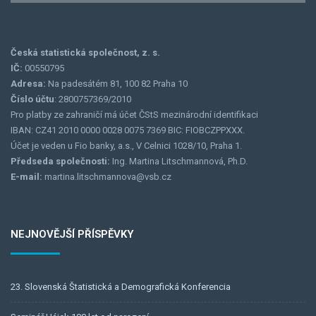
Česká statistická společnost, z. s.
IČ:
00550795
Adresa:
Na padesátém 81, 100 82 Praha 10
Číslo účtu
: 2800757369/2010
Pro platby ze zahraničí má účet ČStS mezinárodní identifikaci
IBAN: CZ41 2010 0000 0028 0075 7369 BIC: FIOBCZPPXXX.
Účet je veden u Fio banky, a.s., V Celnici 1028/10, Praha 1.
Předseda společnosti:
Ing. Martina Litschmannová, Ph.D.
E-mail:
martina.litschmannova@vsb.cz
NEJNOVĚJŠÍ PŘÍSPĚVKY
23. Slovenská Štatistická a Demografická Konferencia