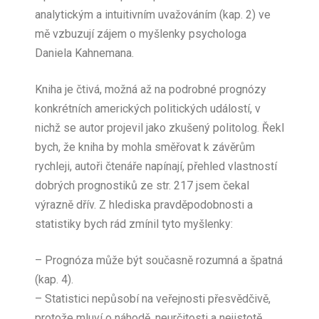
analytickým a intuitivním uvažováním (kap. 2) ve
mě vzbuzují zájem o myšlenky psychologa
Daniela Kahnemana.
Kniha je čtivá, možná až na podrobné prognózy
konkrétních amerických politických událostí, v
nichž se autor projevil jako zkušený politolog. Řekl
bych, že kniha by mohla směřovat k závěrům
rychleji, autoři čtenáře napínají, přehled vlastností
dobrých prognostiků ze str. 217 jsem čekal
výrazně dřív. Z hlediska pravděpodobnosti a
statistiky bych rád zmínil tyto myšlenky:
– Prognóza může být současně rozumná a špatná
(kap. 4).
– Statistici nepůsobí na veřejnosti přesvědčivě,
protože mluví o náhodě, neurčitosti a nejistotě,