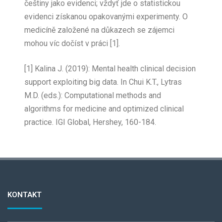
češtiny jako evidenci; vždyť jde o statistickou
evidenci získanou opakovanými experimenty. O
medicíně založené na důkazech se zájemci
mohou víc dočíst v práci [1].
[1] Kalina J. (2019): Mental health clinical decision
support exploiting big data. In Chui K.T., Lytras
M.D. (eds.): Computational methods and
algorithms for medicine and optimized clinical
practice. IGI Global, Hershey, 160-184.
KONTAKT