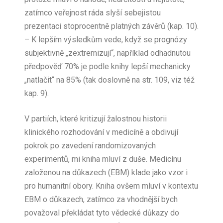
zatímco veřejnost ráda slyší sebejistou
prezentaci stoprocentně platných závěrů (kap. 10).
– K lepším výsledkům vede, když se prognózy
subjektivně „zextremizují“, například odhadnutou
předpověď 70% je podle knihy lepší mechanicky
„natlačit“ na 85% (tak doslovně na str. 109, viz též
kap. 9).
V partiích, které kritizují žalostnou historii
klinického rozhodování v medicíně a obdivují
pokrok po zavedení randomizovaných
experimentů, mi kniha mluví z duše. Medicínu
založenou na důkazech (EBM) klade jako vzor i
pro humanitní obory. Kniha ovšem mluví v kontextu
EBM o důkazech, zatímco za vhodnější bych
považoval překládat tyto vědecké důkazy do