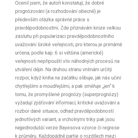
Ocenil jsem, že autoři konstatují, že dobré
prognózování (a rozhodování obecně) je
především otázka správné práce s
pravděpodobnostmi. Zde přiznávám knize velkou
zásluhu při popularizaci pravděpodobnostního
uvažování široké veřejnosti, pro kterou je primárně
určena; podle kap. 6 si většina (americké)
veřejnosti nepřipouští vliv náhodných procesů na
utváření dějin. Na druhou stranu vnímám určitý
rozpor, když kniha na začátku slibuje, jak nás učiní
chytřejšími a moudřejšími, a pak směřuje „jen“ k
tomu, že promyšlené prognózy (superprognózy)
vyžadují zjišťování informací, kritické uvažování a
rozbor dané situace, odhad pravděpodobností
jednotlivých variant, a vrcholnými triky pak jsou
nejjednodušší verze Bayesova vzorce či regrese
k průměru. Každopádně partie o rozdílech mezi