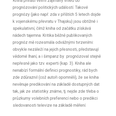
Kniha přináší velmi zajímavý vhled do
prognózování politických událostí. Takové
prognózy (jako např. zda v příštích 5 letech dojde
k vojenskému převratu v Thajsku) jsou obtížné i
spekulativní, čímž kniha od začátku získává
nádech tajemna. Kritika běžně publikovaných
prognóz mě rozesmála odvážnými tvrzeními:
obvykle nezáleží na jejich přesnosti, představují
vědomé lhaní, a i šimpanz by prognózoval stejně
nepřesně jako tzv. experti (kap. 3). Kniha ale
nenabízí formální definici prognostiky, rád bych
zde zdůraznil (což autoři opomněli), že se kniha
nevěnuje predikování na základě dostupných dat
tak, jak ze statistiky známe, tj. nejde zde třeba o
průzkumy volebních preferencí nebo o predikci
sledovanosti televize na základě měření.