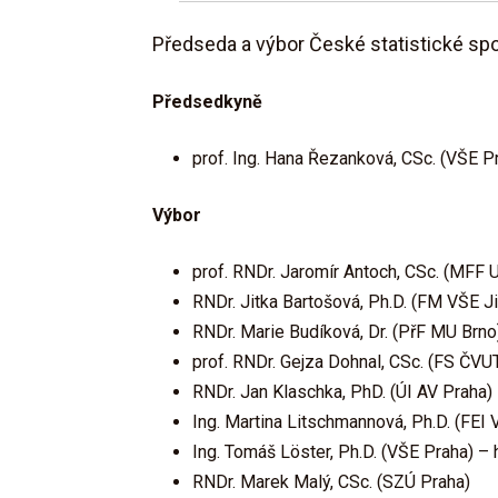
Předseda a výbor České statistické spo
Předsedkyně
prof. Ing. Hana Řezanková, CSc. (VŠE P
Výbor
prof. RNDr. Jaromír Antoch, CSc. (MFF 
RNDr. Jitka Bartošová, Ph.D. (FM VŠE J
RNDr. Marie Budíková, Dr. (PřF MU Brno
prof. RNDr. Gejza Dohnal, CSc. (FS ČV
RNDr. Jan Klaschka, PhD. (ÚI AV Praha)
Ing. Martina Litschmannová, Ph.D. (FEI
Ing. Tomáš Löster, Ph.D. (VŠE Praha) –
RNDr. Marek Malý, CSc. (SZÚ Praha)