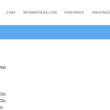
O NÁS
INFORMAČNÍ BULLETIN
KONFERENCE
KNIHOVNIČ
PhD.
CSc.
CSc.
Sc.