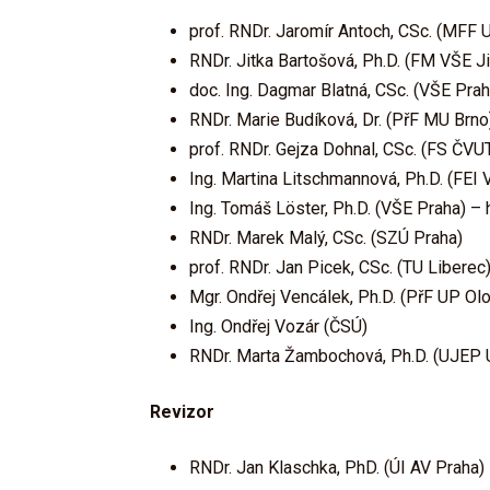
prof. RNDr. Jaromír Antoch, CSc. (MFF 
RNDr. Jitka Bartošová, Ph.D. (FM VŠE J
doc. Ing. Dagmar Blatná, CSc. (VŠE Prah
RNDr. Marie Budíková, Dr. (PřF MU Brno
prof. RNDr. Gejza Dohnal, CSc. (FS ČV
Ing. Martina Litschmannová, Ph.D. (FE
Ing. Tomáš Löster, Ph.D. (VŠE Praha) –
RNDr. Marek Malý, CSc. (SZÚ Praha)
prof. RNDr. Jan Picek, CSc. (TU Liberec
Mgr. Ondřej Vencálek, Ph.D. (PřF UP Ol
Ing. Ondřej Vozár (ČSÚ)
RNDr. Marta Žambochová, Ph.D. (UJEP 
Revizor
RNDr. Jan Klaschka, PhD. (ÚI AV Praha)