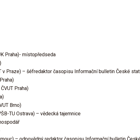
 UK Praha)- místopředseda
)
T v Praze) – šéfredaktor časopisu Informační bulletin České stat
 Praha)
L ČVUT Praha)
a)
 VUT Brno)
 VŠB-TU Ostrava) – vědecká tajemnice
 hospodář
)
omouc) – odpovědný redaktor časopisu Informační bulletin České