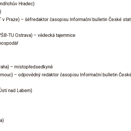
indřichův Hradec)
)
T v Praze) – šéfredaktor časopisu Informační bulletin České stat
 VŠB-TU Ostrava) – vědecká tajemnice
 hospodář
)
Praha) – místopředsedkyně
omouc) – odpovědný redaktor časopisu Informační bulletin České
Ústí nad Labem)
a)