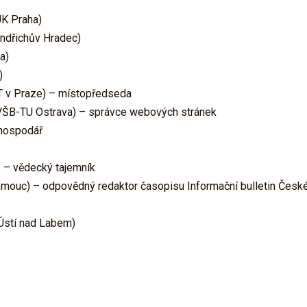
UK Praha)
indřichův Hradec)
a)
)
UT v Praze) – místopředseda
I VŠB-TU Ostrava) – správce webových stránek
 hospodář
) – vědecký tajemník
omouc) – odpovědný redaktor časopisu Informační bulletin České
Ústí nad Labem)