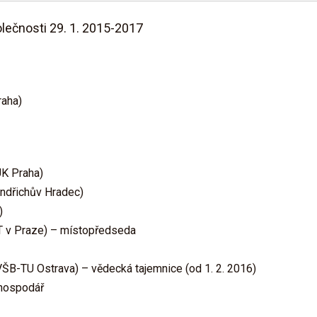
lečnosti 29. 1. 2015-2017
raha)
UK Praha)
indřichův Hradec)
)
UT v Praze) – místopředseda
 VŠB-TU Ostrava) – vědecká tajemnice (od 1. 2. 2016)
 hospodář