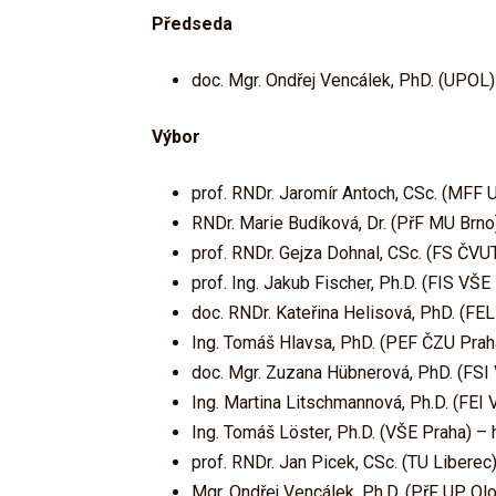
Předseda
doc. Mgr. Ondřej Vencálek, PhD. (UPOL)
Výbor
prof. RNDr. Jaromír Antoch, CSc. (MFF
RNDr. Marie Budíková, Dr. (PřF MU Brno
prof. RNDr. Gejza Dohnal, CSc. (FS ČVU
prof. Ing. Jakub Fischer, Ph.D. (FIS VŠE
doc. RNDr. Kateřina Helisová, PhD. (FE
Ing. Tomáš Hlavsa, PhD. (PEF ČZU Prah
doc. Mgr. Zuzana Hübnerová, PhD. (FSI
Ing. Martina Litschmannová, Ph.D. (FEI
Ing. Tomáš Löster, Ph.D. (VŠE Praha) –
prof. RNDr. Jan Picek, CSc. (TU Liberec
Mgr. Ondřej Vencálek, Ph.D. (PřF UP Ol