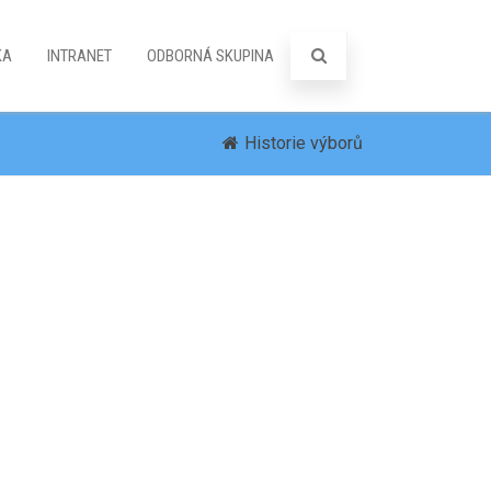
KA
INTRANET
ODBORNÁ SKUPINA
Historie výborů