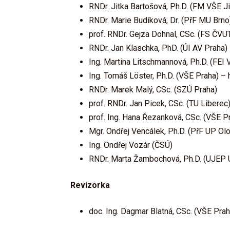
RNDr. Jitka Bartošová, Ph.D. (FM VŠE J
RNDr. Marie Budíková, Dr. (PřF MU Brno
prof. RNDr. Gejza Dohnal, CSc. (FS ČVU
RNDr. Jan Klaschka, PhD. (ÚI AV Praha)
Ing. Martina Litschmannová, Ph.D. (FEI
Ing. Tomáš Löster, Ph.D. (VŠE Praha) –
RNDr. Marek Malý, CSc. (SZÚ Praha)
prof. RNDr. Jan Picek, CSc. (TU Liberec
prof. Ing. Hana Řezanková, CSc. (VŠE 
Mgr. Ondřej Vencálek, Ph.D. (PřF UP Ol
Ing. Ondřej Vozár (ČSÚ)
RNDr. Marta Žambochová, Ph.D. (UJEP 
Revizorka
doc. Ing. Dagmar Blatná, CSc. (VŠE Prah