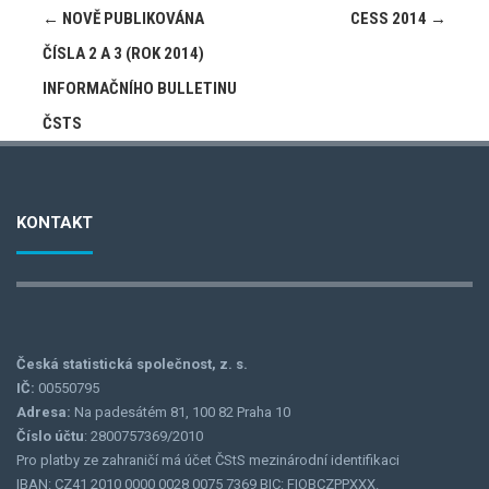
Post
←
NOVĚ PUBLIKOVÁNA
CESS 2014
→
navigation
ČÍSLA 2 A 3 (ROK 2014)
INFORMAČNÍHO BULLETINU
ČSTS
KONTAKT
Česká statistická společnost, z. s.
IČ:
00550795
Adresa:
Na padesátém 81, 100 82 Praha 10
Číslo účtu
: 2800757369/2010
Pro platby ze zahraničí má účet ČStS mezinárodní identifikaci
IBAN: CZ41 2010 0000 0028 0075 7369 BIC: FIOBCZPPXXX.