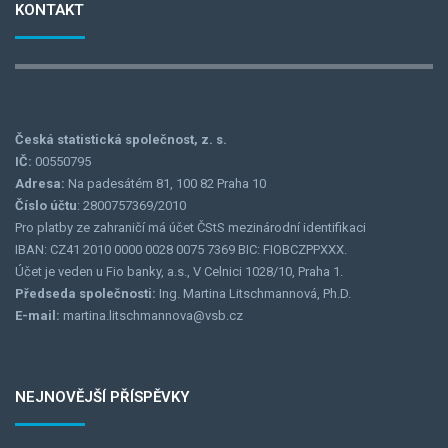
KONTAKT
Česká statistická společnost, z. s.
IČ:
00550795
Adresa:
Na padesátém 81, 100 82 Praha 10
Číslo účtu
: 2800757369/2010
Pro platby ze zahraničí má účet ČStS mezinárodní identifikaci
IBAN: CZ41 2010 0000 0028 0075 7369 BIC: FIOBCZPPXXX.
Účet je veden u Fio banky, a.s., V Celnici 1028/10, Praha 1.
Předseda společnosti:
Ing. Martina Litschmannová, Ph.D.
E-mail:
martina.litschmannova@vsb.cz
NEJNOVĚJŠÍ PŘÍSPĚVKY