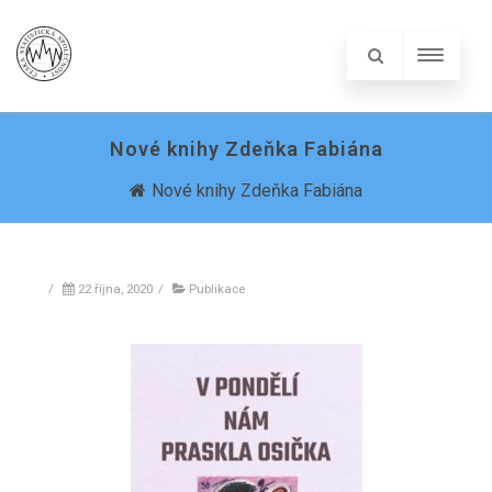
Nové knihy Zdeňka Fabiána
Nové knihy Zdeňka Fabiána
/
22 října, 2020
/
Publikace