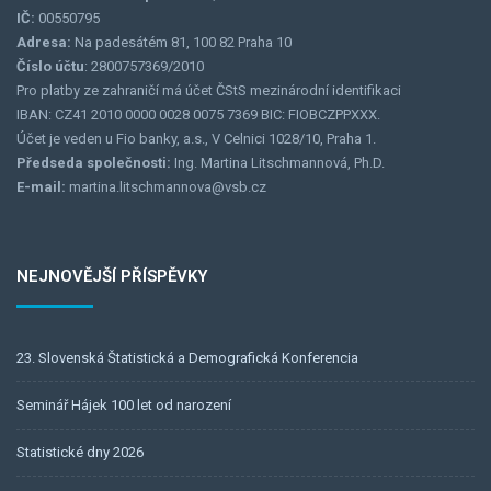
IČ:
00550795
Adresa:
Na padesátém 81, 100 82 Praha 10
Číslo účtu
: 2800757369/2010
Pro platby ze zahraničí má účet ČStS mezinárodní identifikaci
IBAN: CZ41 2010 0000 0028 0075 7369 BIC: FIOBCZPPXXX.
Účet je veden u Fio banky, a.s., V Celnici 1028/10, Praha 1.
Předseda společnosti:
Ing. Martina Litschmannová, Ph.D.
E-mail:
martina.litschmannova@vsb.cz
NEJNOVĚJŠÍ PŘÍSPĚVKY
23. Slovenská Štatistická a Demografická Konferencia
Seminář Hájek 100 let od narození
Statistické dny 2026