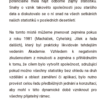
potenciálně měla hájit odborné zájmy statistiků.
Snahy o vznik takovéto společnosti jsou staršího
data a diskutovalo se o ní snad na všech setkáních
našich statistiků v posledních desetiletí.
Na tomto místě můžeme jmenovat zejména pokus
z roku 1981 (Macháček, Cyhelský, Jílek a řada
dalších), který byl prakticky likvidován tehdejším
vedením Akademie. Vzhledem k negativním
zkušenostem z minulosti a zejména s přihlédnutím
k tomu, že cílem bylo vytvořit společnost, sdružující
pokud možno všechny statistiky bez ohledu na druh
vzdělání a oblast zaměření či aplikací, bylo nutno
provést celou řadu předběžných jednání a konzultací,
aby mohl v této dynamické době vzniknout pro
všechny přijatelný rámec.