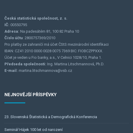
Česká statistická společnost, z. s.
IČ:
00550795
Adresa:
Na padesátém 81, 100 82 Praha 10
Číslo účtu
: 2800757369/2010
Pro platby ze zahraničí má účet ČStS mezinárodní identifikaci
IBAN: CZ41 2010 0000 0028 0075 7369 BIC: FIOBCZPPXXX.
Účet je veden u Fio banky, a.s., V Celnici 1028/10, Praha 1.
Předseda společnosti:
Ing. Martina Litschmannová, Ph.D.
E-mail:
martina.litschmannova@vsb.cz
NEJNOVĚJŠÍ PŘÍSPĚVKY
23. Slovenská Štatistická a Demografická Konferencia
Seminář Hájek 100 let od narození