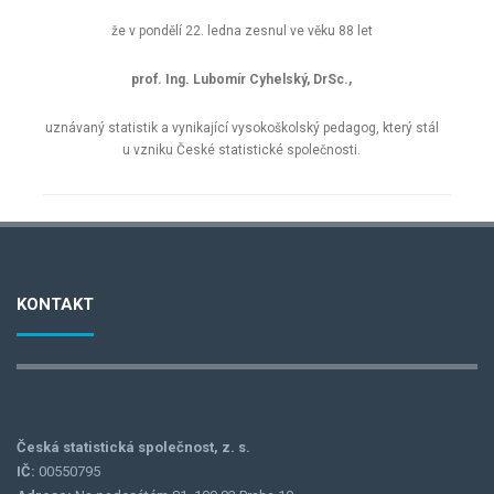
že v pondělí 22. ledna zesnul ve věku 88 let
prof. Ing. Lubomír Cyhelský, DrSc.,
uznávaný statistik a vynikající vysokoškolský pedagog, který stál
u vzniku České statistické společnosti.
KONTAKT
Česká statistická společnost, z. s.
IČ:
00550795