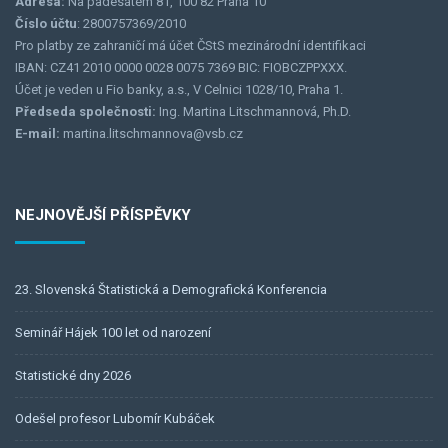
Adresa:
Na padesátém 81, 100 82 Praha 10
Číslo účtu
: 2800757369/2010
Pro platby ze zahraničí má účet ČStS mezinárodní identifikaci
IBAN: CZ41 2010 0000 0028 0075 7369 BIC: FIOBCZPPXXX.
Účet je veden u Fio banky, a.s., V Celnici 1028/10, Praha 1.
Předseda společnosti:
Ing. Martina Litschmannová, Ph.D.
E-mail:
martina.litschmannova@vsb.cz
NEJNOVĚJŠÍ PŘÍSPĚVKY
23. Slovenská Štatistická a Demografická Konferencia
Seminář Hájek 100 let od narození
Statistické dny 2026
Odešel profesor Lubomír Kubáček