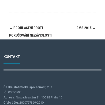
Post
←
PROHLÁŠENÍ PROTI
EMS 2015
→
navigation
PORUŠOVÁNÍ NEZÁVISLOSTI
KONTAKT
Česká statistická společnost, z. s.
IČ:
00550795
Adresa:
Na padesátém 81, 100 82 Praha 10
Číslo účtu
: 2800757369/2010