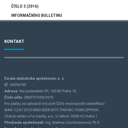
navigation
ČÍSLO 3 (2016)
INFORMAČNÍHO BULLETINU
KONTAKT
Česká statistická společnost, z. s.
IČ:
00550795
Adresa:
Na padesátém 81, 100 82 Praha 10
Číslo účtu
: 2800757369/2010
Pro platby ze zahraničí má účet ČStS mezinárodní identifikaci
IBAN: CZ41 2010 0000 0028 0075 7369 BIC: FIOBCZPPXXX.
Účet je veden u Fio banky, a.s., V Celnici 1028/10, Praha 1.
Předseda společnosti:
Ing. Martina Litschmannová, Ph.D.