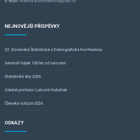
E-mail:
martina.litschmannova@vsb.cz
NEJNOVĚJŠÍ PŘÍSPĚVKY
23. Slovenská Štatistická a Demografická Konferencia
Seminář Hájek 100 let od narození
Statistické dny 2026
Odešel profesor Lubomír Kubáček
Členská schůze 2026
ODKAZY