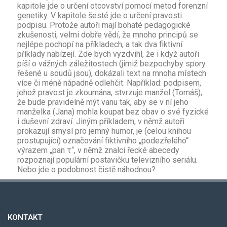
kapitole jde o určení otcovství pomocí metod forenzní
genetiky. V kapitole šesté jde o určení pravosti
podpisu. Protože autoři mají bohaté pedagogické
zkušenosti, velmi dobře vědí, že mnoho principů se
nejlépe pochopí na příkladech, a tak dva fiktivní
příklady nabízejí. Zde bych vyzdvihl, že i když autoři
píší o vážných záležitostech (jimiž bezpochyby spory
řešené u soudů jsou), dokázali text na mnoha místech
více či méně nápadně odlehčit. Například: podpisem,
jehož pravost je zkoumána, stvrzuje manžel (Tomáš),
že bude pravidelně mýt vanu tak, aby se v ní jeho
manželka (Jana) mohla koupat bez obav o své fyzické
i duševní zdraví. Jiným příkladem, v němž autoři
prokazují smysl pro jemný humor, je (celou knihou
prostupující) označování fiktivního „podezřelého“
výrazem „pan τ“, v němž znalci řecké abecedy
rozpoznají populární postavičku televizního seriálu.
Nebo jde o podobnost čistě náhodnou?
KONTAKT