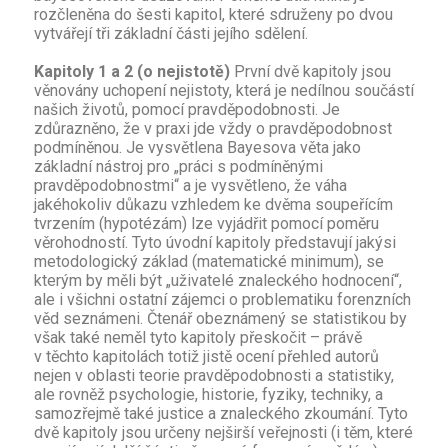
rozčleněna do šesti kapitol, které sdruženy po dvou
vytvářejí tři základní části jejího sdělení.
Kapitoly 1 a 2 (o nejistotě)
První dvě kapitoly jsou
věnovány uchopení nejistoty, která je nedílnou součástí
našich životů, pomocí pravděpodobnosti. Je
zdůrazněno, že v praxi jde vždy o pravděpodobnost
podmíněnou. Je vysvětlena Bayesova věta jako
základní nástroj pro „práci s podmíněnými
pravděpodobnostmi“ a je vysvětleno, že váha
jakéhokoliv důkazu vzhledem ke dvěma soupeřícím
tvrzením (hypotézám) lze vyjádřit pomocí poměru
věrohodností. Tyto úvodní kapitoly představují jakýsi
metodologický základ (matematické minimum), se
kterým by měli být „uživatelé znaleckého hodnocení“,
ale i všichni ostatní zájemci o problematiku forenzních
věd seznámeni. Čtenář obeznámený se statistikou by
však také neměl tyto kapitoly přeskočit – právě
v těchto kapitolách totiž jistě ocení přehled autorů
nejen v oblasti teorie pravděpodobnosti a statistiky,
ale rovněž psychologie, historie, fyziky, techniky, a
samozřejmě také justice a znaleckého zkoumání. Tyto
dvě kapitoly jsou určeny nejširší veřejnosti (i těm, které