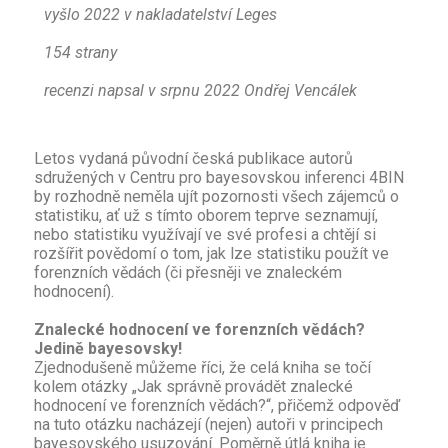
vyšl
o 2022 v nakladatelství Leges
154 strany
recenzi napsal v srpnu 2022 Ondřej Vencálek
Letos vydaná původní česká publikace autorů
sdružených v Centru pro bayesovskou inferenci 4BIN
by rozhodně neměla ujít pozornosti všech zájemců o
statistiku, ať už s tímto oborem teprve seznamují,
nebo statistiku využívají ve své profesi a chtějí si
rozšířit povědomí o tom, jak lze statistiku použít ve
forenzních vědách (či přesněji ve znaleckém
hodnocení).
Znalecké hodnocení ve forenzních vědách?
Jedině bayesovsky!
Zjednodušeně můžeme říci, že celá kniha se točí
kolem otázky „Jak správně provádět znalecké
hodnocení ve forenzních vědách?“, přičemž odpověď
na tuto otázku nacházejí (nejen) autoři v principech
bayesovského usuzování. Poměrně útlá kniha je