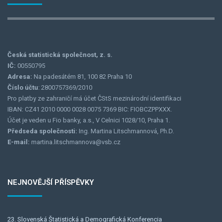
Česká statistická společnost, z. s.
IČ:
00550795
Adresa:
Na padesátém 81, 100 82 Praha 10
Číslo účtu
: 2800757369/2010
Pro platby ze zahraničí má účet ČStS mezinárodní identifikaci
IBAN: CZ41 2010 0000 0028 0075 7369 BIC: FIOBCZPPXXX.
Účet je veden u Fio banky, a.s., V Celnici 1028/10, Praha 1.
Předseda společnosti:
Ing. Martina Litschmannová, Ph.D.
E-mail:
martina.litschmannova@vsb.cz
NEJNOVĚJŠÍ PŘÍSPĚVKY
23. Slovenská Štatistická a Demografická Konferencia