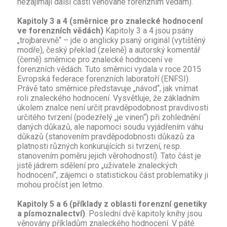
nezajímají další části věnované forenzním vědám).
Kapitoly 3 a 4 (směrnice pro znalecké hodnocení
ve forenzních vědách)
Kapitoly 3 a 4 jsou psány
„trojbarevně“ – jde o anglicky psaný originál (vytištěný
modře), český překlad (zeleně) a autorský komentář
(černě) směrnice pro znalecké hodnocení ve
forenzních vědách. Tuto směrnici vydala v roce 2015
Evropská federace forenzních laboratoří (ENFSI).
Právě tato směrnice představuje „návod“, jak vnímat
roli znaleckého hodnocení. Vysvětluje, že základním
úkolem znalce není určit pravděpodobnost pravdivosti
určitého tvrzení (podezřelý „je vinen“) při zohlednění
daných důkazů, ale napomoci soudu vyjádřením váhu
důkazů (stanovením pravděpodobnosti důkazů za
platnosti různých konkurujících si tvrzení, resp.
stanovením poměru jejich věrohodností). Tato část je
jistě jádrem sdělení pro „uživatele znaleckých
hodnocení“, zájemci o statistickou část problematiky ji
mohou pročíst jen letmo.
Kapitoly 5 a 6 (příklady z oblasti forenzní genetiky
a písmoznalectví)
. Poslední dvě kapitoly knihy jsou
věnovány příkladům znaleckého hodnocení. V páté