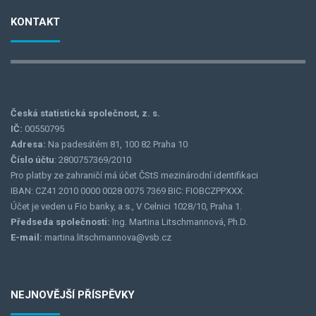
KONTAKT
Česká statistická společnost, z. s.
IČ:
00550795
Adresa:
Na padesátém 81, 100 82 Praha 10
Číslo účtu
: 2800757369/2010
Pro platby ze zahraničí má účet ČStS mezinárodní identifikaci
IBAN: CZ41 2010 0000 0028 0075 7369 BIC: FIOBCZPPXXX.
Účet je veden u Fio banky, a.s., V Celnici 1028/10, Praha 1.
Předseda společnosti:
Ing. Martina Litschmannová, Ph.D.
E-mail:
martina.litschmannova@vsb.cz
NEJNOVĚJŠÍ PŘÍSPĚVKY