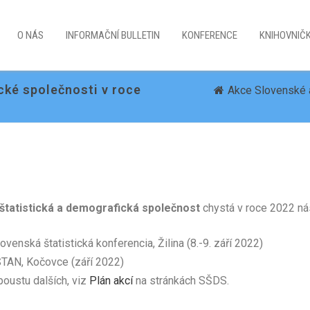
O NÁS
INFORMAČNÍ BULLETIN
KONFERENCE
KNIHOVNIČ
cké společnosti v roce
Akce Slovenské a
štatistická a demografická společnost
chystá v roce 2022 nás
lovenská štatistická konferencia, Žilina (8.-9. září 2022)
AN, Kočovce (září 2022)
poustu dalších, viz
Plán akcí
na stránkách SŠDS.