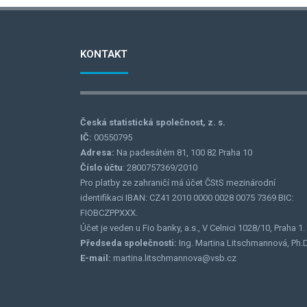
KONTAKT
Česká statistická společnost, z. s.
IČ:
00550795
Adresa:
Na padesátém 81, 100 82 Praha 10
Číslo účtu
: 2800757369/2010
Pro platby ze zahraničí má účet ČStS mezinárodní
identifikaci IBAN: CZ41 2010 0000 0028 0075 7369 BIC:
FIOBCZPPXXX.
Účet je veden u Fio banky, a.s., V Celnici 1028/10, Praha 1.
Předseda společnosti:
Ing. Martina Litschmannová, Ph.D
E-mail:
martina.litschmannova@vsb.cz