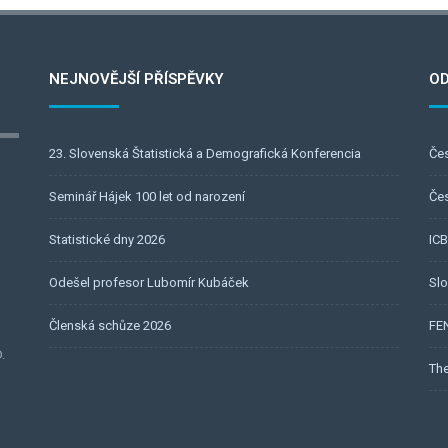
NEJNOVĚJŠÍ PŘÍSPĚVKY
O
23. Slovenská Štatistická a Demografická Konferencia
Čes
Seminář Hájek 100 let od narození
Če
Statistické dny 2026
IC
Odešel profesor Lubomír Kubáček
Slo
Členská schůze 2026
FE
.
The