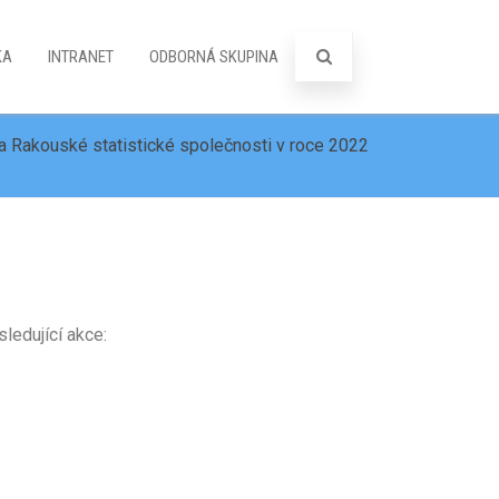
KA
INTRANET
ODBORNÁ SKUPINA
 Rakouské statistické společnosti v roce 2022
ledující akce: