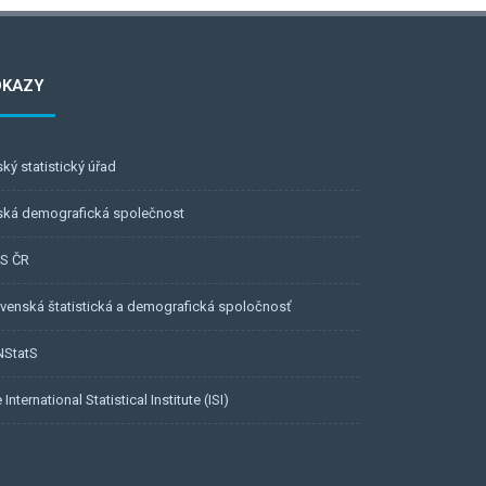
DKAZY
ký statistický úřad
ská demografická společnost
BS ČR
venská štatistická a demografická spoločnosť
NStatS
 International Statistical Institute (ISI)