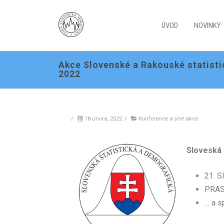
ÚVOD
NOVINKY
Akce Slovenské a Rakouské statisti
2022
/
18 února, 2022
/
Konference a jiné akce
Sloveská 
21. S
PRAST
… a s